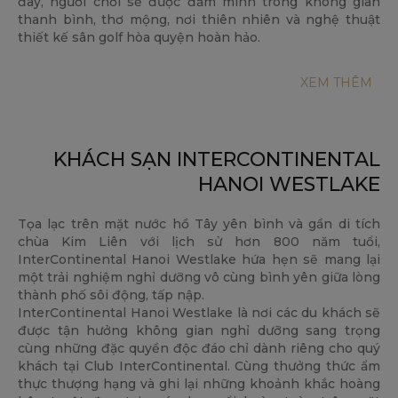
đây, người chơi sẽ được đắm mình trong không gian
thanh bình, thơ mộng, nơi thiên nhiên và nghệ thuật
thiết kế sân golf hòa quyện hoàn hảo.
Với dịch vụ đẳng cấp, trang thiết bị hiện đại cùng thiết
XEM THÊM
kế sân được các kiến trúc sư hàng đầu thế giới đánh giá
cao, Kings Island Golf Resort không chỉ là sân gôn đẹp
nhất Việt Nam mà còn được xem là một trong những
điểm đến golf hàng đầu Đông Nam Á.
KHÁCH SẠN INTERCONTINENTAL
Sân gôn Kings Island tự hào đã nhận được nhiều giải
HANOI WESTLAKE
thưởng như:
• Sân gôn Tốt nhất Việt Nam - 2nd Runner up 2022 |
Tọa lạc trên mặt nước hồ Tây yên bình và gần di tích
Giải thưởng Asian Golf
chùa Kim Liên với lịch sử hơn 800 năm tuổi,
• Sân gôn Tốt nhất Việt Nam 2014, 2015, 2016, 2017,
InterContinental Hanoi Westlake hứa hẹn sẽ mang lại
2020 | Giải thưởng Asian Golf
một trải nghiệm nghỉ dưỡng vô cùng bình yên giữa lòng
• Sân gôn phục vụ Khách du lịch Tốt nhất Việt Nam 2019
thành phố sôi động, tấp nập.
• Giải thưởng Zenith - Sân gôn Tốt nhất Châu Á Thái
InterContinental Hanoi Westlake là nơi các du khách sẽ
Bình Dương 2018
được tận hưởng không gian nghỉ dưỡng sang trọng
• Sân gôn có dịch vụ Caddie tốt nhất Việt Nam 2010,
cùng những đặc quyền độc đáo chỉ dành riêng cho quý
2011, 2017
khách tại Club InterContinental. Cùng thưởng thức ẩm
• Top 5 Sân gôn Tốt nhất Việt Nam | Bộ Văn hóa Thể
thực thượng hạng và ghi lại những khoảnh khắc hoàng
thao và Du lịch Việt Nam