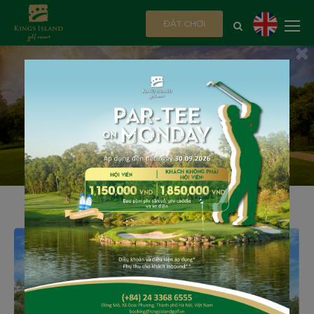
ĐẶT CHƠI
×