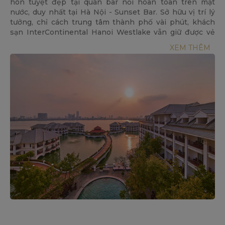
hôn tuyệt đẹp tại quán bar nổi hoàn toàn trên mặt
• Sân gôn có Dịch vụ Tốt nhất Việt Nam 2009
nước, duy nhất tại Hà Nội - Sunset Bar. Sở hữu vị trí lý
• Sân gôn Đẹp nhất Việt Nam 2009
tưởng, chỉ cách trung tâm thành phố vài phút, khách
• Sân gôn có Cảnh quan Thiên nhiên Đẹp nhất Việt
sạn InterContinental Hanoi Westlake vẫn giữ được vẻ
Nam 2008
bình yên hiếm có giữa nhịp sống nhộn nhịp hối hả của
• Sân gôn có Hố Par 5 Đẹp nhất Việt Nam 2008
XEM THÊM
đô thị.