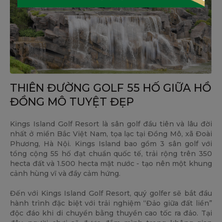
THIÊN ĐƯỜNG GOLF 55 HỐ GIỮA HỒ
ĐỒNG MÔ TUYỆT ĐẸP
Kings Island Golf Resort là sân golf đầu tiên và lâu đời
nhất ở miền Bắc Việt Nam, tọa lạc tại Đồng Mô, xã Đoài
Phương, Hà Nội. Kings Island bao gồm 3 sân golf với
tổng cộng 55 hố đạt chuẩn quốc tế, trải rộng trên 350
hecta đất và 1.500 hecta mặt nước - tạo nên một khung
cảnh hùng vĩ và đầy cảm hứng.
Đến với Kings Island Golf Resort, quý golfer sẽ bắt đầu
hành trình đặc biệt với trải nghiệm “Đảo giữa đất liền”
độc đáo khi di chuyển bằng thuyền cao tốc ra đảo. Tại