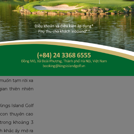
ƯU
tọa lạc tại Đồng
ội chưa đầy một
 muốn tạm rời xa
ian thiên nhiên
ings Island Golf
n con thuyền cao
trong khoảng 3
h khắc ấy mở ra