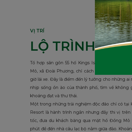
VỊ TRÍ
LỘ TRÌNH TỐI 
Tổ hợp sân gôn 55 hố Kings Island Golf Resort 
Mô, xã Đoài Phương, chỉ cách trung tâm Hà N
giờ lái xe. Đây là điểm đến lý tưởng cho những ai
nhịp sống ồn ào của thành phố, tìm về không g
khoáng đạt và thư thái.
Một trong những trải nghiệm độc đáo chỉ có tại K
Resort là hành trình ngắn nhưng đầy thi vị trê
tốc, đưa du khách băng qua mặt hồ Đồng Mô 
phút để đến nhà câu lạc bộ nằm giữa đảo. Khoản