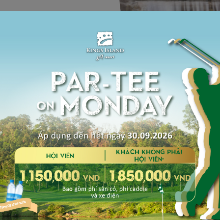
lâu đời nhất ở
i Phương, Hà
ộng 55 hố đạt
1.500 hecta mặt
 cảm hứng.