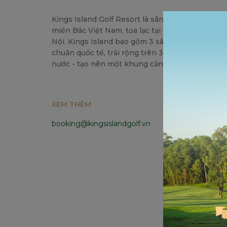
Kings Island Golf Resort là sân gôn đầu tiên và 
miền Bắc Việt Nam, tọa lạc tại Đồng Mô, xã Đoà
Nội. Kings Island bao gồm 3 sân gôn với tổng c
chuẩn quốc tế, trải rộng trên 350 hecta đất và 
nước - tạo nên một khung cảnh hùng vĩ và đầy
XEM THÊM
booking@kingsislandgolf.vn